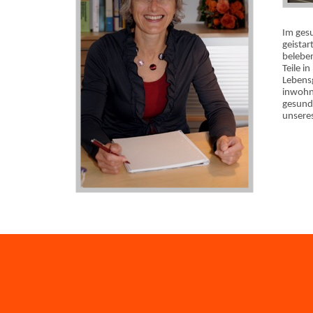
Im ges
geistar
beleben
Teile 
Lebensg
inwohne
gesund
unsere
Beg
1